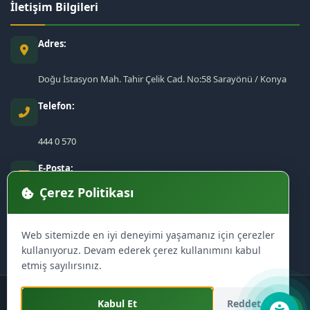
İletişim Bilgileri
Adres:
Doğu İstasyon Mah. Tahir Çelik Cad. No:58 Sarayönü / Konya
Telefon:
444 0 570
E-Posta:
Çerez Politikası
sarayonu@sarayonu.bel.tr
Web sitemizde en iyi deneyimi yaşamanız için çerezler
kullanıyoruz. Devam ederek çerez kullanımını kabul
etmiş sayılırsınız.
tarafından tasarlanmıştır tüm hakları saklıdır
Kabul Et
Reddet