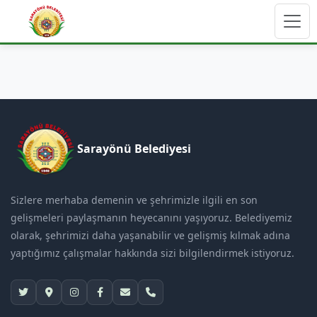
Sarayönü Belediyesi
Sizlere merhaba demenin ve şehrimizle ilgili en son
gelişmeleri paylaşmanın heyecanını yaşıyoruz. Belediyemiz
olarak, şehrimizi daha yaşanabilir ve gelişmiş kılmak adına
yaptığımız çalışmalar hakkında sizi bilgilendirmek istiyoruz.