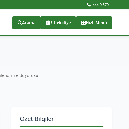
444 0 570
Arama
E-belediye
Hızlı Menü
lgilendirme duyurusu
Özet Bilgiler