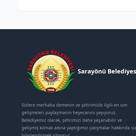
Sarayönü Belediyes
Sizlere merhaba demenin ve şehrimizle ilgili en son
gelişmeleri paylaşmanın heyecanını yaşıyoruz.
Belediyemiz olarak, şehrimizi daha yaşanabilir ve
gelişmiş kılmak adına yaptığımız çalışmalar hakkında siz
bilgilendirmek istiyoruz.