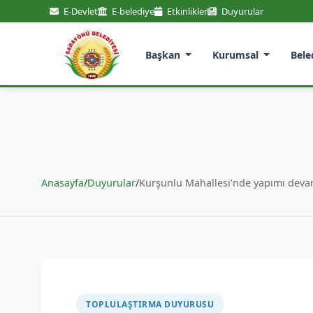
E-Devlet
E-belediye
Etkinlikler
Duyurular
Başkan
Kurumsal
Bele
Anasayfa
/
Duyurular
/
Kurşunlu Mahallesi’nde yapımı devam
TOPLULAŞTIRMA DUYURUSU