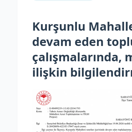
Kurşunlu Mahalle
devam eden topl
çalışmalarında, 
ilişkin bilgilend