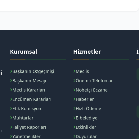
Kurumsal
Hizmetler
Başkanın Özgeçmişi
Meclis
i
Başkanın Mesajı
Önemli Telefonlar
Meclis Kararları
Nöbetçi Eczane
Encümen Kararları
Haberler
Etik Komisyon
Hızlı Ödeme
Muhtarlar
E-belediye
Faliyet Raporları
Etkinlikler
i
Yönetmelikler
Duyurular