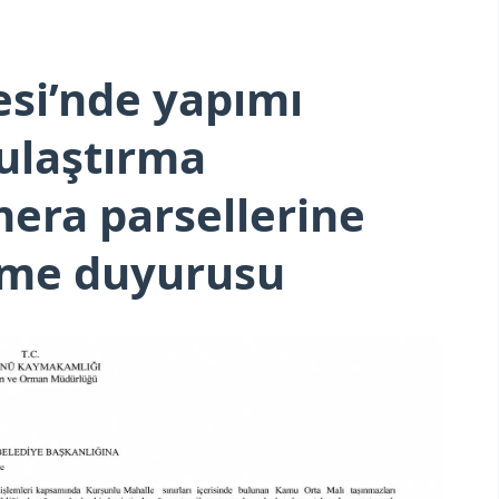
si’nde yapımı
ulaştırma
mera parsellerine
irme duyurusu