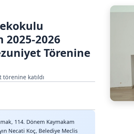
sekokulu
n 2025-2026
ezuniyet Törenine
 törenine katıldı
akmak, 114. Dönem Kaymakam
yın Necati Koç, Belediye Meclis