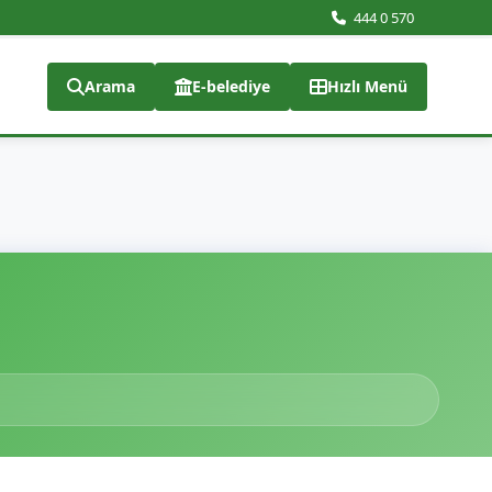
444 0 570
Arama
E-belediye
Hızlı Menü