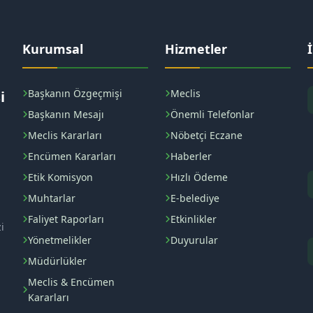
Kurumsal
Hizmetler
Başkanın Özgeçmişi
Meclis
i
Başkanın Mesajı
Önemli Telefonlar
Meclis Kararları
Nöbetçi Eczane
Encümen Kararları
Haberler
Etik Komisyon
Hızlı Ödeme
Muhtarlar
E-belediye
Faliyet Raporları
Etkinlikler
i
Yönetmelikler
Duyurular
Müdürlükler
Meclis & Encümen
Kararları