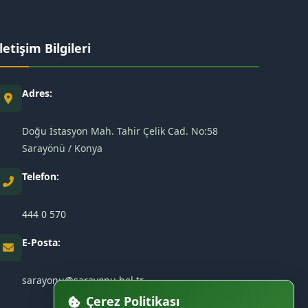
İletişim Bilgileri
Adres:
Doğu İstasyon Mah. Tahir Çelik Cad. No:58
Sarayönü / Konya
Telefon:
444 0 570
E-Posta:
sarayonu@sarayonu.bel.tr
Çerez Politikası