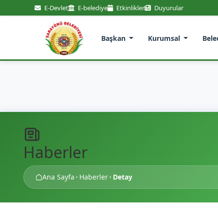
E-Devlet
E-belediye
Etkinlikler
Duyurular
Başkan
Kurumsal
Bele
Haberler
Ana Sayfa
Haberler
Detay