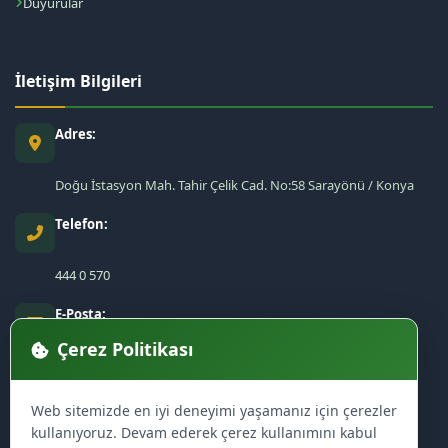
Duyurular
İletişim Bilgileri
Adres:
Doğu İstasyon Mah. Tahir Çelik Cad. No:58 Sarayönü / Konya
Telefon:
444 0 570
E-Posta:
Çerez Politikası
sarayonu@sarayonu.bel.tr
Web sitemizde en iyi deneyimi yaşamanız için çerezler
kullanıyoruz. Devam ederek çerez kullanımını kabul