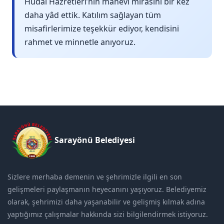
Hüdai Hazretleri’nin manevi mirasını bir kez
daha yâd ettik. Katılım sağlayan tüm
misafirlerimize teşekkür ediyor, kendisini
rahmet ve minnetle anıyoruz.
Sarayönü Belediyesi
Sizlere merhaba demenin ve şehrimizle ilgili en son
gelişmeleri paylaşmanın heyecanını yaşıyoruz. Belediyemiz
olarak, şehrimizi daha yaşanabilir ve gelişmiş kılmak adına
yaptığımız çalışmalar hakkında sizi bilgilendirmek istiyoruz.