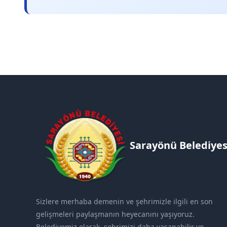
Sarayönü Belediyes
Sizlere merhaba demenin ve şehrimizle ilgili en son
gelişmeleri paylaşmanın heyecanını yaşıyoruz.
Belediyemiz olarak, şehrimizi daha yaşanabilir ve