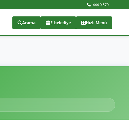
444 0 570
Arama
E-belediye
Hızlı Menü