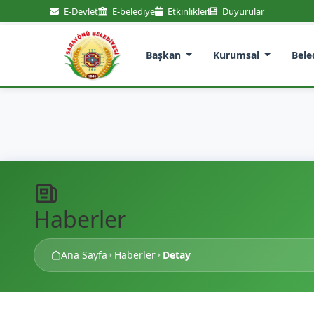
E-Devlet
E-belediye
Etkinlikler
Duyurular
Başkan
Kurumsal
Bele
Haberler
Ana Sayfa
Haberler
Detay