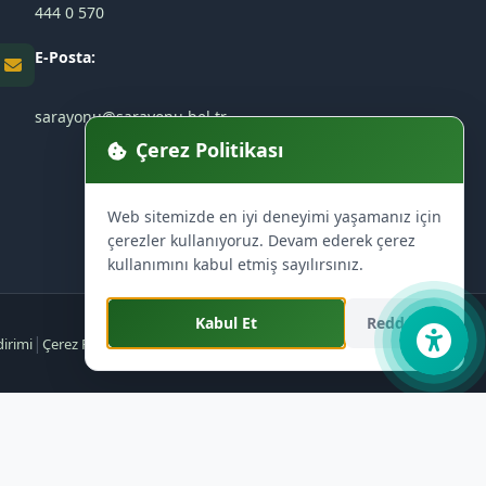
444 0 570
E-Posta:
sarayonu@sarayonu.bel.tr
Çerez Politikası
Web sitemizde en iyi deneyimi yaşamanız için
çerezler kullanıyoruz. Devam ederek çerez
kullanımını kabul etmiş sayılırsınız.
Kabul Et
Reddet
|
|
|
|
dirimi
Çerez Politikası
KVKK Aydınlatma Metni
Gizlilik Politikası