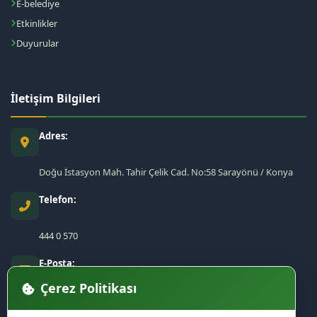
E-belediye
Etkinlikler
Duyurular
İletişim Bilgileri
Adres:
Doğu İstasyon Mah. Tahir Çelik Cad. No:58 Sarayönü / Konya
Telefon:
444 0 570
E-Posta:
Çerez Politikası
sarayonu@sarayonu.bel.tr