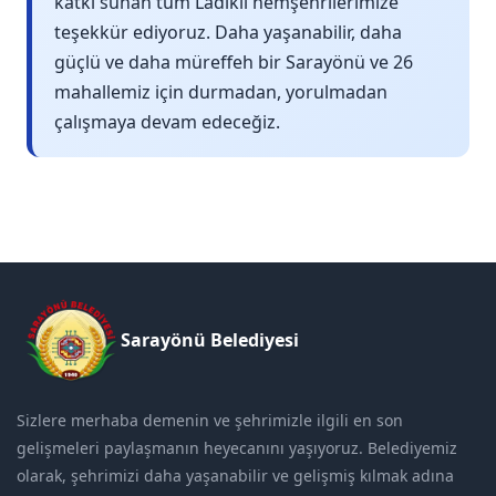
katkı sunan tüm Ladikli hemşehrilerimize
teşekkür ediyoruz. Daha yaşanabilir, daha
güçlü ve daha müreffeh bir Sarayönü ve 26
mahallemiz için durmadan, yorulmadan
çalışmaya devam edeceğiz.
Sarayönü Belediyesi
Sizlere merhaba demenin ve şehrimizle ilgili en son
gelişmeleri paylaşmanın heyecanını yaşıyoruz. Belediyemiz
olarak, şehrimizi daha yaşanabilir ve gelişmiş kılmak adına