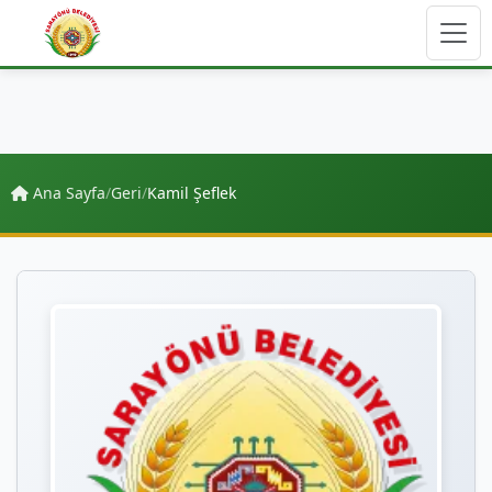
Ana Sayfa
/
Geri
/
Kamil Şeflek