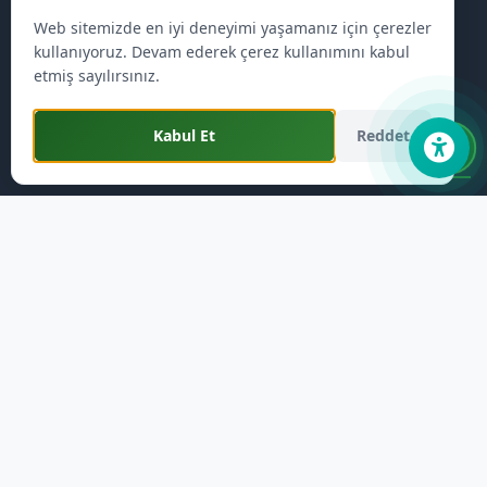
Meclis & Encümen Kararları
Web sitemizde en iyi deneyimi yaşamanız için çerezler
Meclis Üyeleri
kullanıyoruz. Devam ederek çerez kullanımını kabul
Başkan Yardımcısı
etmiş sayılırsınız.
Kabul Et
Reddet
Hizmetler
Meclis
Önemli Telefonlar
Nöbetçi Eczane
Haberler
Hızlı Ödeme
E-belediye
Etkinlikler
Duyurular