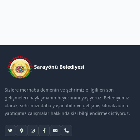
Sarayönü Belediyesi
Sizlere merhaba demenin ve şehrimizle ilgili en son
gelişmeleri paylaşmanın heyecanını yaşıyoruz. Belediyemiz
olarak, şehrimizi daha yaşanabilir ve gelişmiş kılmak adına
yaptığımız çalışmalar hakkında sizi bilgilendirmek istiyoruz.