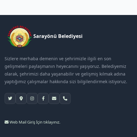
Sarayönü Belediyesi
Sizlere merhaba demenin ve şehrimizle ilgili en son
gelişmeleri paylaşmanın heyecanını yaşıyoruz. Belediyemiz
olarak, şehrimizi daha yaşanabilir ve gelişmiş kılmak adına
yaptığımız çalışmalar hakkında sizi bilgilendirmek istiyoruz.
Web Mail Giriş İçin tıklayınız.