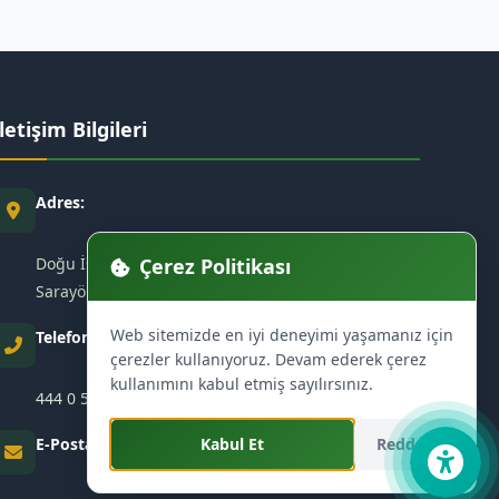
İletişim Bilgileri
Adres:
Çerez Politikası
Doğu İstasyon Mah. Tahir Çelik Cad. No:58
Sarayönü / Konya
Web sitemizde en iyi deneyimi yaşamanız için
Telefon:
çerezler kullanıyoruz. Devam ederek çerez
kullanımını kabul etmiş sayılırsınız.
444 0 570
Kabul Et
Reddet
E-Posta: