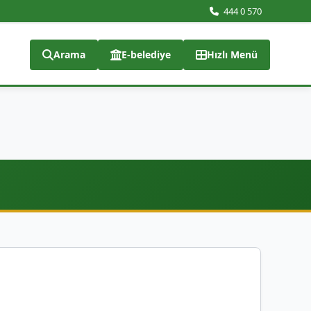
444 0 570
Arama
E-belediye
Hızlı Menü