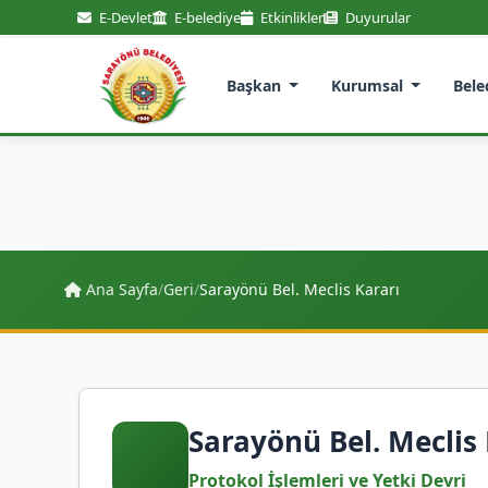
E-Devlet
E-belediye
Etkinlikler
Duyurular
Başkan
Kurumsal
Bele
Ana Sayfa
/
Geri
/
Sarayönü Bel. Meclis Kararı
Sarayönü Bel. Meclis 
Protokol İşlemleri ve Yetki Devri