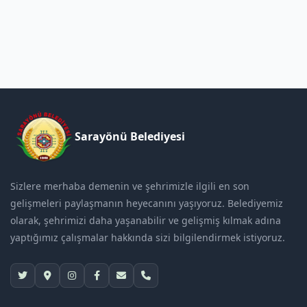
Sarayönü Belediyesi
Sizlere merhaba demenin ve şehrimizle ilgili en son
gelişmeleri paylaşmanın heyecanını yaşıyoruz. Belediyemiz
olarak, şehrimizi daha yaşanabilir ve gelişmiş kılmak adına
yaptığımız çalışmalar hakkında sizi bilgilendirmek istiyoruz.