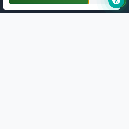
Hizmetler
Meclis
Önemli Telefonlar
Nöbetçi Eczane
Haberler
Hızlı Ödeme
E-belediye
Etkinlikler
Duyurular
İletişim Bilgileri
Adres: