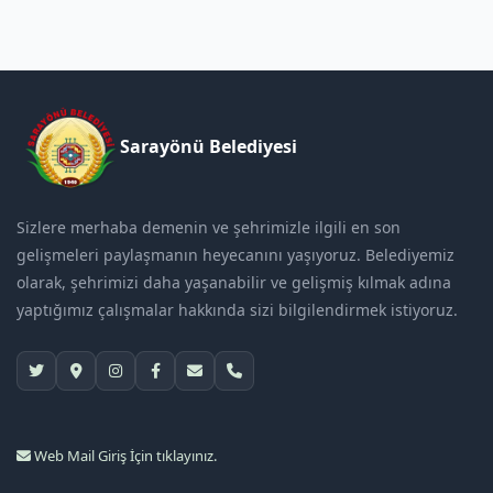
Sarayönü Belediyesi
Sizlere merhaba demenin ve şehrimizle ilgili en son
gelişmeleri paylaşmanın heyecanını yaşıyoruz. Belediyemiz
olarak, şehrimizi daha yaşanabilir ve gelişmiş kılmak adına
yaptığımız çalışmalar hakkında sizi bilgilendirmek istiyoruz.
Web Mail Giriş İçin tıklayınız.